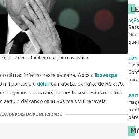
LE
AÇÃO
Bets
Mund
que 
ao ex-presidente também estejam envolvidos
CONT
Em b
Conf
i do céu ao inferno nesta semana. Após o
Ibovespa
para
0 mil pontos e o
dólar
cair abaixo da faixa de R$ 3,75,
 os negócios locais chegam nesta sexta-feira sob um
JUNT
o seguir, deixando os ativos mais vulneráveis.
Maga
a es
UA DEPOIS DA PUBLICIDADE
páre
MA