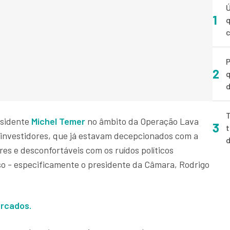
Ú
1
q
P
2
q
d
T
esidente
Michel Temer
no âmbito da Operação Lava
3
t
 investidores, que já estavam decepcionados com a
res e desconfortáveis com os ruídos políticos
o - especificamente o presidente da Câmara, Rodrigo
rcados.