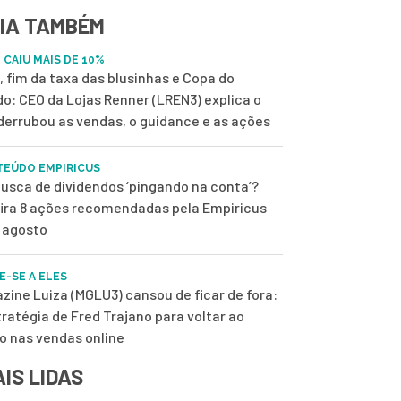
IA TAMBÉM
 CAIU MAIS DE 10%
, fim da taxa das blusinhas e Copa do
o: CEO da Lojas Renner (LREN3) explica o
derrubou as vendas, o guidance e as ações
EÚDO EMPIRICUS
usca de dividendos ‘pingando na conta’?
ira 8 ações recomendadas pela Empiricus
 agosto
E-SE A ELES
zine Luiza (MGLU3) cansou de ficar de fora:
tratégia de Fred Trajano para voltar ao
o nas vendas online
IS LIDAS