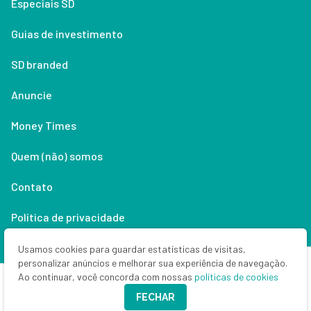
Especiais SD
Guias de investimento
SD branded
Anuncie
Money Times
Quem (não) somos
Contato
Política de privacidade
Lifestyle
Usamos cookies para guardar estatísticas de visitas,
personalizar anúncios e melhorar sua experiência de navegação.
Ao continuar, você concorda com nossas
políticas de cookies
Copyright © 2026 Seu Dinheiro. Todos os direitos reservados.
FECHAR
CNPJ: 33.523.405/0001-63