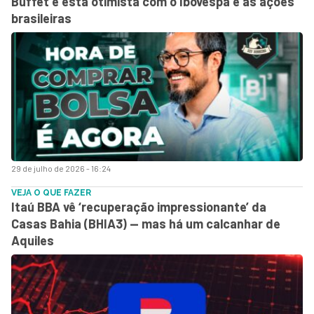
Buffet e está otimista com o Ibovespa e as ações
brasileiras
29 de julho de 2026 - 16:24
VEJA O QUE FAZER
Itaú BBA vê ‘recuperação impressionante’ da
Casas Bahia (BHIA3) — mas há um calcanhar de
Aquiles