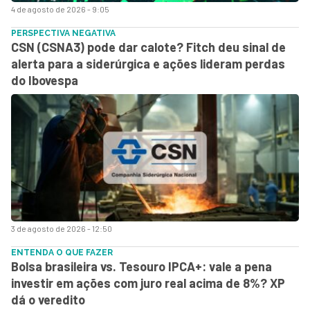
4 de agosto de 2026 - 9:05
PERSPECTIVA NEGATIVA
CSN (CSNA3) pode dar calote? Fitch deu sinal de
alerta para a siderúrgica e ações lideram perdas
do Ibovespa
3 de agosto de 2026 - 12:50
ENTENDA O QUE FAZER
Bolsa brasileira vs. Tesouro IPCA+: vale a pena
investir em ações com juro real acima de 8%? XP
dá o veredito