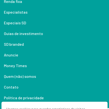
Renda fixa
Especialistas
Especiais SD
Guias de investimento
SD branded
Anuncie
Money Times
Quem (não) somos
Contato
Política de privacidade
Lifestyle
Usamos cookies para guardar estatísticas de visitas,