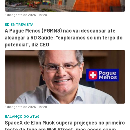
4 de agosto de 2026 - 18:28
SD ENTREVISTA
A Pague Menos (PGMN3) não vai descansar até
alcançar a RD Saúde: “exploramos só um terço do
potencial”, diz CEO
4 de agosto de 2026 - 18:20
BALANÇO DO 2T26
SpaceX de Elon Musk supera projeções no primeiro
teste de fogo em Wall Street, mas ações caem