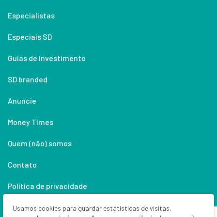
Especialistas
Especiais SD
Guias de investimento
SD branded
Anuncie
Money Times
Quem (não) somos
Contato
Política de privacidade
Lifestyle
Usamos cookies para guardar estatísticas de visitas,