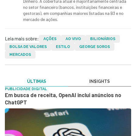
Dinheiro. A cobertura atual é majoritariamente centrada
no setor financeiro (bancos, instituições financeiras e
gestoras), em companhias maiores listadas na B3 e no
mercado de ações.
Leia mais sobre:
AÇÕES
AO VIVO
BILIONÁRIOS
BOLSA DE VALORES
ESTILO
GEORGE SOROS
MERCADOS
ÚLTIMAS
IN$IGHTS
PUBLICIDADE DIGITAL
Em busca de receita, OpenAI inclui anúncios no
ChatGPT