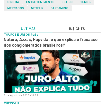
CINEMA
ENTRETENIMENTO
ESTILO
FILMES
MERCADOS
NETFLIX
STREAMING
ÚLTIMAS
IN$IGHTS
TOUROS E URSOS #282
Natura, Azzas, Hapvida: o que explica o fracasso
dos conglomerados brasileiros?
6 de agosto de 2026 - 18:52
CHECK-UP