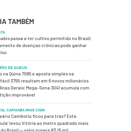
IA TAMBÉM
ATA
abis passa a ter cultivo permitido no Brasil;
amento de doenças crônicas pode ganhar
lso
 PÃO DE QUEIJO
o na Quina 7085 e aposta simples na
fácil 3755 resultam em 6 novos milionários
inas Gerais; Mega-Sena 3041 acumula com
tição improvável
TAL CAPIXABA MAIS CARA
eário Camboriú ficou para trás? Esta
mula’ levou Vitória ao metro quadrado mais
 do Brasil — valor supera R$ 15 mil