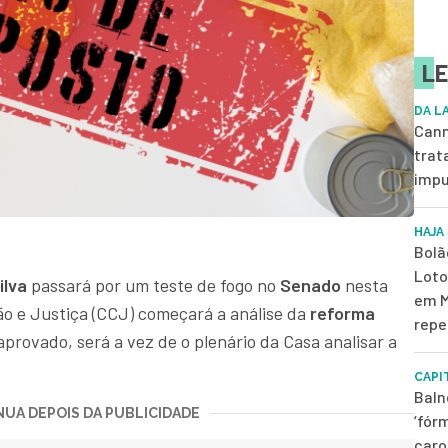
LE
DA L
Cann
trat
impu
HAJA
Bolã
Loto
ilva
passará por um teste de fogo no
Senado
nesta
em M
o e Justiça (CCJ) começará a análise da
reforma
repe
aprovado, será a vez de o plenário da Casa analisar a
CAPI
Baln
UA DEPOIS DA PUBLICIDADE
‘fór
caro