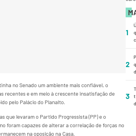
MA
Ú
1
q
P
2
q
d
 tinha no Senado um ambiente mais confiável, o
T
as recentes e em meio à crescente insatisfação de
3
t
do pelo Palácio do Planalto.
 que levaram o Partido Progressista (PP) e o
no foram capazes de alterar a correlação de forças no
permanecem na oposição na Casa.