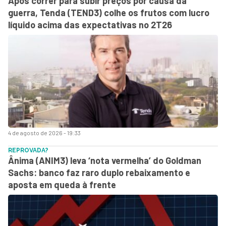
Após correr para subir preços por causa da
guerra, Tenda (TEND3) colhe os frutos com lucro
líquido acima das expectativas no 2T26
4 de agosto de 2026 - 19:33
REPROVADA?
Ânima (ANIM3) leva ‘nota vermelha’ do Goldman
Sachs: banco faz raro duplo rebaixamento e
aposta em queda à frente