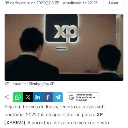
08 de fevereiro de 2022
19:35 - atualizado às 22:03
Salvar
XP - Imagem: Divulgação/XP
Seja em termos de lucro, receita ou ativos sob
custódia, 2022 foi um ano histórico para a
XP
(XPBR31)
. A corretora de valores mostrou nesta