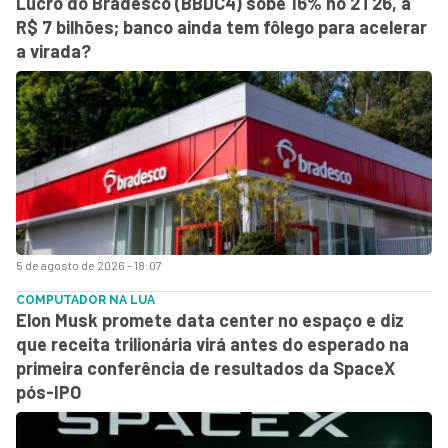
Lucro do Bradesco (BBDC4) sobe 16% no 2T26, a
R$ 7 bilhões; banco ainda tem fôlego para acelerar
a virada?
5 de agosto de 2026 - 18:07
COMPUTADOR NA LUA
Elon Musk promete data center no espaço e diz
que receita trilionária virá antes do esperado na
primeira conferência de resultados da SpaceX
pós-IPO