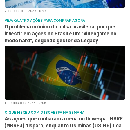
2 de agosto de 2026 - 13:35
VEJA QUATRO AÇÕES PARA COMPRAR AGORA
O problema crônico da bolsa brasileira: por que
investir em ações no Brasil é um “videogame no
modo hard”, segundo gestor da Legacy
1 de agosto de 2026 - 17:05
O QUE MEXEU COM O IBOVESPA NA SEMANA
As ações que roubaram a cena no Ibovespa: MBRF
(MBRF3) dispara, enquanto Usiminas (USIM5) fica