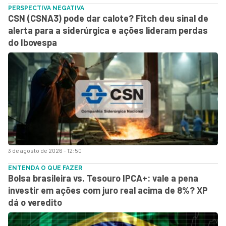
PERSPECTIVA NEGATIVA
CSN (CSNA3) pode dar calote? Fitch deu sinal de
alerta para a siderúrgica e ações lideram perdas
do Ibovespa
3 de agosto de 2026 - 12:50
ENTENDA O QUE FAZER
Bolsa brasileira vs. Tesouro IPCA+: vale a pena
investir em ações com juro real acima de 8%? XP
dá o veredito