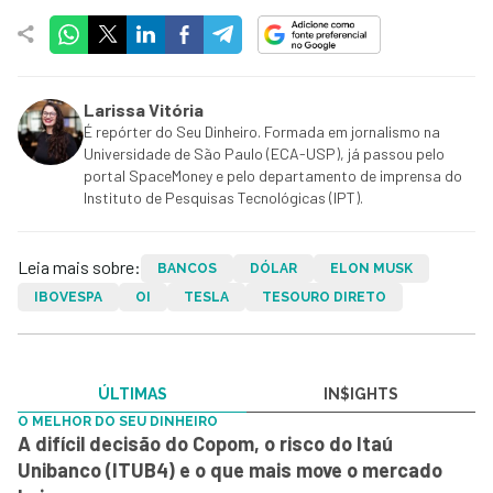
Larissa Vitória
É repórter do Seu Dinheiro. Formada em jornalismo na
Universidade de São Paulo (ECA-USP), já passou pelo
portal SpaceMoney e pelo departamento de imprensa do
Instituto de Pesquisas Tecnológicas (IPT).
Leia mais sobre:
BANCOS
DÓLAR
ELON MUSK
IBOVESPA
OI
TESLA
TESOURO DIRETO
ÚLTIMAS
IN$IGHTS
O MELHOR DO SEU DINHEIRO
A difícil decisão do Copom, o risco do Itaú
Unibanco (ITUB4) e o que mais move o mercado