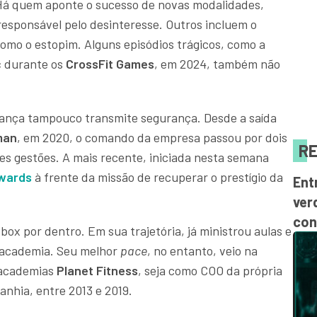
 Há quem aponte o sucesso de novas modalidades,
responsável pelo desinteresse. Outros incluem o
omo o estopim. Alguns episódios trágicos, como a
ć
durante os
CrossFit Games
, em 2024, também não
rança tampouco transmite segurança. Desde a saída
man
, em 2020, o comando da empresa passou por dois
RE
es gestões. A mais recente, iniciada nesta semana
wards
à frente da missão de recuperar o prestígio da
Ent
ver
con
x por dentro. Em sua trajetória, já ministrou aulas e
 academia. Seu melhor
pace
, no entanto, veio na
 academias
Planet Fitness
, seja como COO da própria
nhia, entre 2013 e 2019.