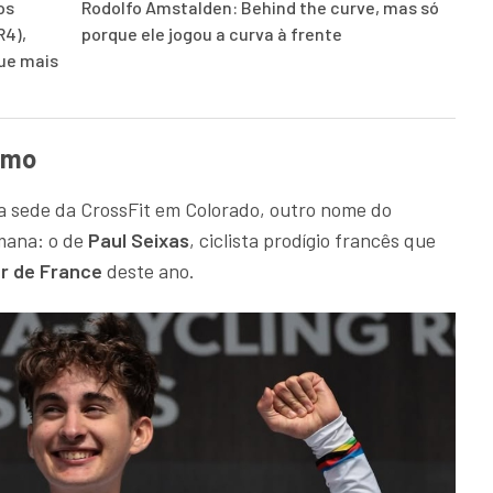
os
Rodolfo Amstalden: Behind the curve, mas só
R4),
porque ele jogou a curva à frente
que mais
smo
da sede da CrossFit em Colorado, outro nome do
mana: o de
Paul Seixas
, ciclista prodígio francês que
r de France
deste ano.