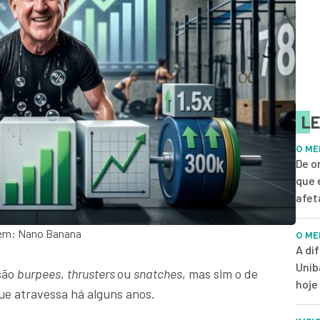
LE
O ME
De o
que 
afet
gem: Nano Banana
O ME
A di
Unib
são
burpees
,
thrusters
ou
snatches
, mas sim o de
hoje
e atravessa há alguns anos.