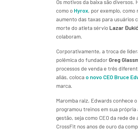
Os motivos da baixa são diversos.
como o
Hyrox
, por exemplo, como 
aumento das taxas para usuários c
morte do atleta sérvio
Lazar Đuki
colaboram.
Corporativamente, a troca de lide
polêmica do fundador
Greg Glass
processos de venda e três diferent
aliás, coloca
o novo CEO
Bruce Ed
marca.
Maromba raiz, Edwards conhece o bo
programou treinos em sua própria
gestão, seja como CEO da rede de
CrossFit nos anos de ouro da compa