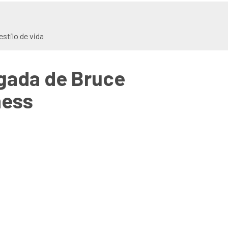
stilo de vida
egada de Bruce
ness