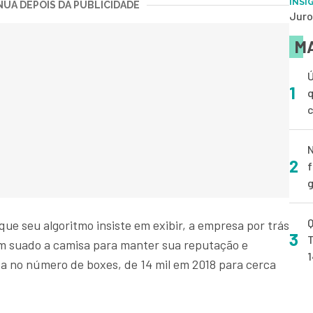
INSI
UA DEPOIS DA PUBLICIDADE
Juro
MA
Ú
1
q
N
2
f
g
Q
que seu algoritmo insiste em exibir, a empresa por trás
3
T
em suado a camisa para manter sua reputação e
da no número de boxes, de 14 mil em 2018 para cerca