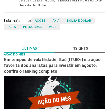
pessoais de Exame.com, na Editora Abril. Hoje é editora-
chefe do Seu Dinheiro.
Leia mais sobre:
AÇÕES
AXIA
BOLSA E DÓLAR
FGTS
PETROBRAS
VALE
ÚLTIMAS
IN$IGHTS
AÇÃO DO MÊS
Em tempos de volatilidade, Itaú (ITUB4) é a ação
favorita dos analistas para investir em agosto;
confira o ranking completo