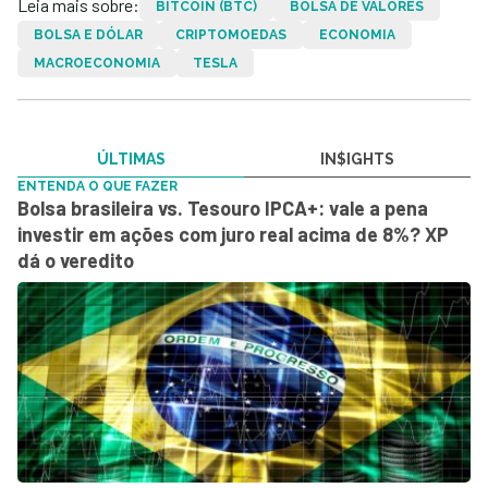
Leia mais sobre:
BITCOIN (BTC)
BOLSA DE VALORES
BOLSA E DÓLAR
CRIPTOMOEDAS
ECONOMIA
MACROECONOMIA
TESLA
ÚLTIMAS
IN$IGHTS
ENTENDA O QUE FAZER
Bolsa brasileira vs. Tesouro IPCA+: vale a pena
investir em ações com juro real acima de 8%? XP
dá o veredito