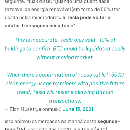
seguinte, Musk disse: “Quando uma quantidade
razoável de energia renovável (em torno de 50%) for
usada pelos mineradores,
a Tesla pode voltar a
adotar transações em bitcoin
".
This is inaccurate. Tesla only sold ~10% of
holdings to confirm BTC could be liquidated easily
without moving market.
When there’s confirmation of reasonable (~50%)
clean energy usage by miners with positive future
trend, Tesla will resume allowing Bitcoin
transactions.
— Elon Musk (@elonmusk)
June 13, 2021
Isso animou os mercados na manhã desta
segunda-
feira (14).
Por volta das 10h20,
o bitcoin (BTC)