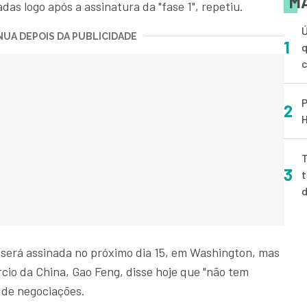
MA
das logo após a assinatura da "fase 1", repetiu.
Ú
UA DEPOIS DA PUBLICIDADE
1
q
P
2
H
T
3
t
l será assinada no próximo dia 15, em Washington, mas
cio da China, Gao Feng, disse hoje que "não tem
 de negociações.