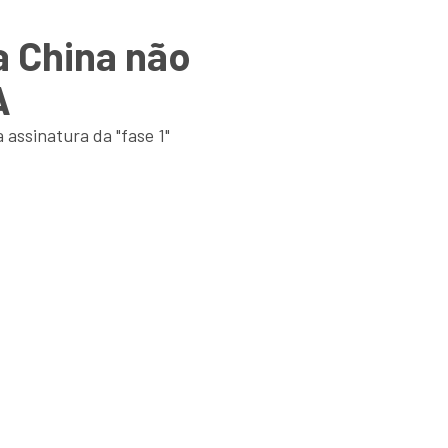
 China não
A
assinatura da "fase 1"