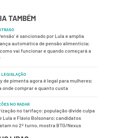
IA TAMBÉM
ATRASO
 Pensão’ é sancionado por Lula e amplia
ança automática de pensão alimentícia;
 como vai funcionar e quando começará a
r
 LEGISLAÇÃO
y de pimenta agora é legal para mulheres;
a onde comprar e quanto custa
ÇÕES NO RADAR
rização no tarifaço: população divide culpa
e Lula e Flávio Bolsonaro; candidatos
tam no 2º turno, mostra BTG/Nexus