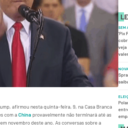
LE
SEM 
‘Pix
cobr
veja
vale
NOVA
Spra
saib
ELEI
Pola
ump, afirmou nesta quinta-feira, 9, na Casa Branca
entr
es com a
China
provavelmente não terminará até as
empa
, em novembro deste ano. As conversas sobre a