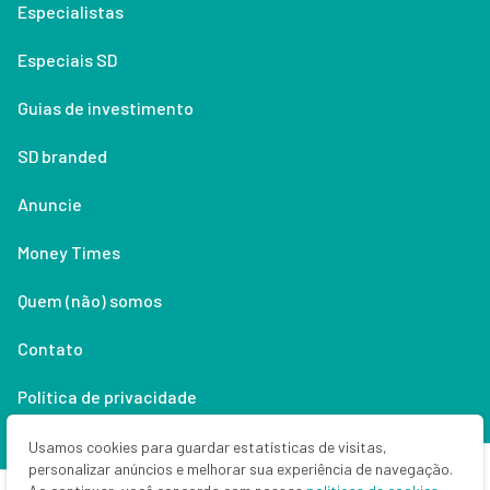
Especialistas
Especiais SD
Guias de investimento
SD branded
Anuncie
Money Times
Quem (não) somos
Contato
Política de privacidade
Lifestyle
Usamos cookies para guardar estatísticas de visitas,
personalizar anúncios e melhorar sua experiência de navegação.