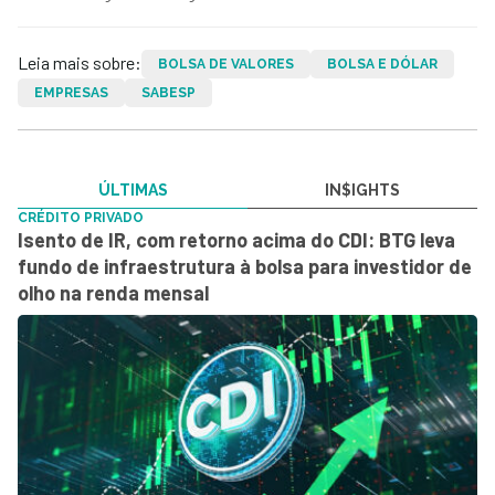
Leia mais sobre:
BOLSA DE VALORES
BOLSA E DÓLAR
EMPRESAS
SABESP
ÚLTIMAS
IN$IGHTS
CRÉDITO PRIVADO
Isento de IR, com retorno acima do CDI: BTG leva
fundo de infraestrutura à bolsa para investidor de
olho na renda mensal