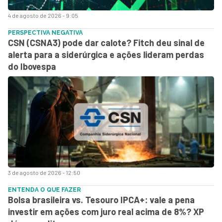
4 de agosto de 2026 - 9:05
PERSPECTIVA NEGATIVA
CSN (CSNA3) pode dar calote? Fitch deu sinal de
alerta para a siderúrgica e ações lideram perdas
do Ibovespa
3 de agosto de 2026 - 12:50
ENTENDA O QUE FAZER
Bolsa brasileira vs. Tesouro IPCA+: vale a pena
investir em ações com juro real acima de 8%? XP