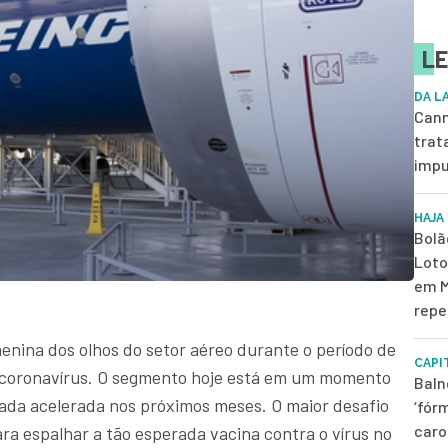
LE
DA L
Cann
trat
impu
HAJA
Bolã
Loto
em M
repe
enina dos olhos do setor aéreo durante o período de
CAPI
 coronavírus. O segmento hoje está em um momento
Baln
mada acelerada nos próximos meses. O maior desafio
‘fór
caro
para espalhar a tão esperada vacina contra o vírus no