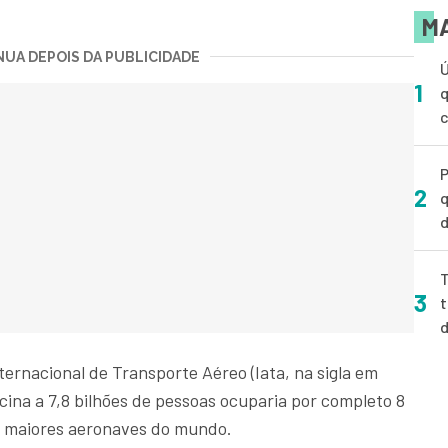
MA
UA DEPOIS DA PUBLICIDADE
Ú
1
q
P
2
q
d
T
3
t
ernacional de Transporte Aéreo (Iata, na sigla em
acina a 7,8 bilhões de pessoas ocuparia por completo 8
s maiores aeronaves do mundo.