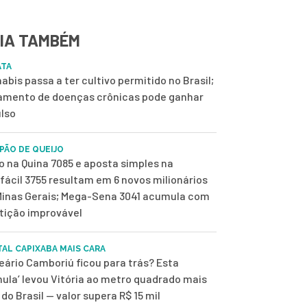
IA TAMBÉM
ATA
abis passa a ter cultivo permitido no Brasil;
amento de doenças crônicas pode ganhar
lso
 PÃO DE QUEIJO
o na Quina 7085 e aposta simples na
fácil 3755 resultam em 6 novos milionários
inas Gerais; Mega-Sena 3041 acumula com
tição improvável
TAL CAPIXABA MAIS CARA
eário Camboriú ficou para trás? Esta
mula’ levou Vitória ao metro quadrado mais
 do Brasil — valor supera R$ 15 mil