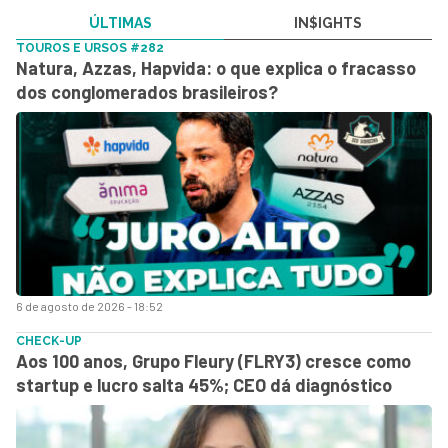
ÚLTIMAS
IN$IGHTS
TOUROS E URSOS #282
Natura, Azzas, Hapvida: o que explica o fracasso
dos conglomerados brasileiros?
6 de agosto de 2026 - 18:52
CHECK-UP
Aos 100 anos, Grupo Fleury (FLRY3) cresce como
startup e lucro salta 45%; CEO dá diagnóstico