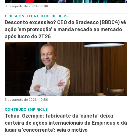
6 de agosto de 2026 - 12:06
O DESCONTO DA CIDADE DE DEUS
Desconto excessivo? CEO do Bradesco (BBDC4) vê
ação ‘em promoção’ e manda recado ao mercado
após lucro do 2T26
6 de agosto de 2026 - 10:56
CONTEÚDO EMPIRICUS
Tchau, Ozempic: fabricante da ‘caneta’ deixa
carteira de ações internacionais da Empiricus e dá
lugar a ‘concorrente’; veja o motivo