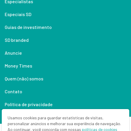
Especialistas
Especiais SD
Guias de investimento
SD branded
Anuncie
Money Times
Quem (não) somos
Contato
Política de privacidade
Lifestyle
Usamos cookies para guardar estatísticas de visitas,
personalizar anúncios e melhorar sua experiência de navegação.
Ao continuar, você concorda com nossas
políticas de cookies