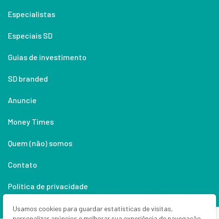
Especialistas
Especiais SD
Guias de investimento
SD branded
Anuncie
Money Times
Quem (não) somos
Contato
Política de privacidade
Lifestyle
Usamos cookies para guardar estatísticas de visitas,
personalizar anúncios e melhorar sua experiência de navegação.