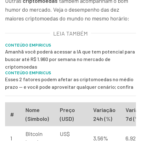
Outras
criptomoedas
também acompanham o bom
humor do mercado. Veja o desempenho das dez
maiores criptomoedas do mundo no mesmo horário:
LEIA TAMBÉM
CONTEÚDO EMPIRICUS
Amanhã você poderá acessar a IA que tem potencial para
buscar até R$ 1.960 por semana no mercado de
criptomoedas
CONTEÚDO EMPIRICUS
Esses 2 fatores podem afetar as criptomoedas no médio
prazo — e você pode aproveitar qualquer cenário; confira
Nome
Preço
Variação
Varia
#
(Símbolo)
(USD)
24h (%)
7d (%)
Bitcoin
US$
1
3,56%
6,92%