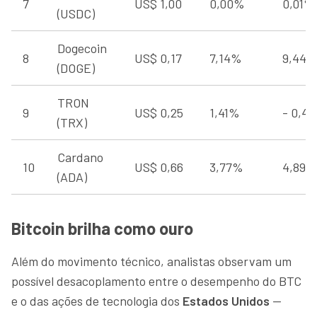
7
US$ 1,00
0,00%
0,01%
(USDC)
Dogecoin
8
US$ 0,17
7,14%
9,44
(DOGE)
TRON
9
US$ 0,25
1,41%
- 0,4
(TRX)
Cardano
10
US$ 0,66
3,77%
4,89%
(ADA)
Bitcoin brilha como ouro
Além do movimento técnico, analistas observam um
possível desacoplamento entre o desempenho do BTC
e o das ações de tecnologia dos
Estados Unidos
—