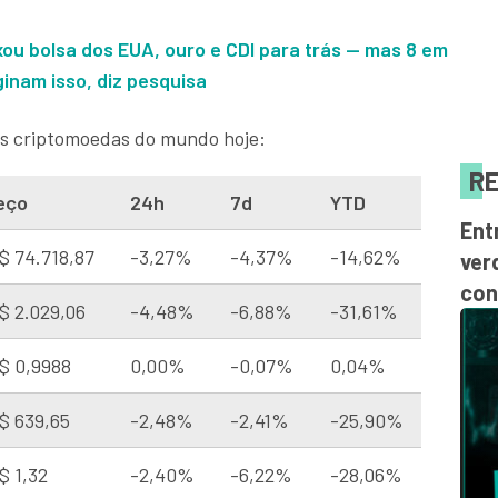
ixou bolsa dos EUA, ouro e CDI para trás — mas 8 em
ginam isso, diz pesquisa
s criptomoedas do mundo hoje:
RE
eço
24h
7d
YTD
Ent
$ 74.718,87
-3,27%
-4,37%
-14,62%
ver
con
$ 2.029,06
-4,48%
-6,88%
-31,61%
$ 0,9988
0,00%
-0,07%
0,04%
$ 639,65
-2,48%
-2,41%
-25,90%
$ 1,32
-2,40%
-6,22%
-28,06%