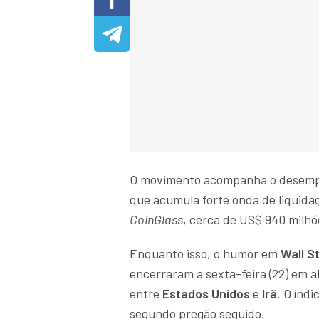
O movimento acompanha o desempe
que acumula forte onda de liquida
CoinGlass
, cerca de US$ 940 milhõ
Enquanto isso, o humor em
Wall S
encerraram a sexta-feira (22) em a
entre
Estados Unidos
e
Irã
.
O índi
segundo pregão seguido.