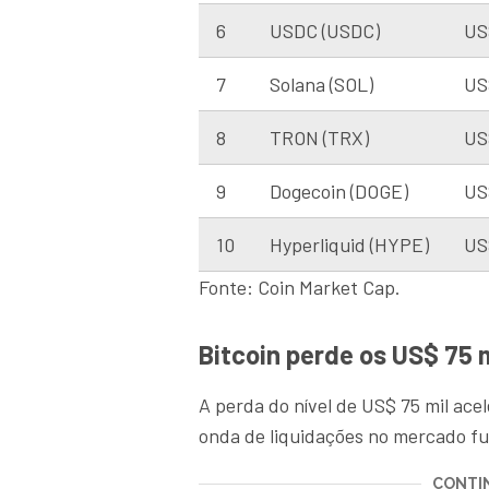
6
USDC (USDC)
US
7
Solana (SOL)
US
8
TRON (TRX)
US
9
Dogecoin (DOGE)
US
10
Hyperliquid (HYPE)
US
Fonte: Coin Market Cap.
Bitcoin perde os US$ 75 m
A perda do nível de US$ 75 mil ace
onda de liquidações no mercado fu
CONTIN