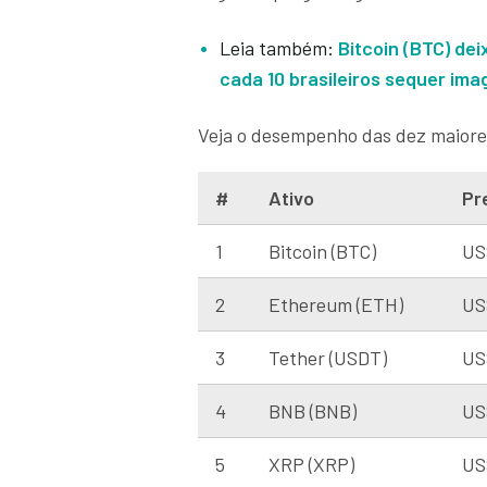
Leia também:
Bitcoin (BTC) de
cada 10 brasileiros sequer ima
Veja o desempenho das dez maiore
#
Ativo
Pr
1
Bitcoin (BTC)
US
2
Ethereum (ETH)
US
3
Tether (USDT)
US
4
BNB (BNB)
US
5
XRP (XRP)
US