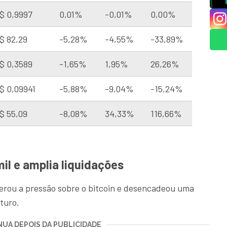
$ 0,9997
0,01%
-0,01%
0,00%
$ 82,29
-5,28%
-4,55%
-33,89%
$ 0,3589
-1,65%
1,95%
26,26%
$ 0,09941
-5,88%
-9,04%
-15,24%
$ 55,09
-8,08%
34,33%
116,66%
il e amplia liquidações
lerou a pressão sobre o bitcoin e desencadeou uma
turo.
UA DEPOIS DA PUBLICIDADE