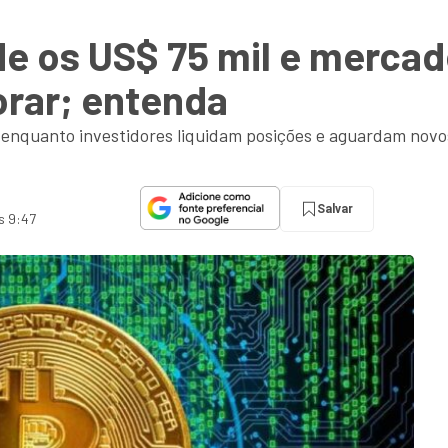
de os US$ 75 mil e mercad
orar; entenda
enquanto investidores liquidam posições e aguardam novo
Salvar
s 9:47