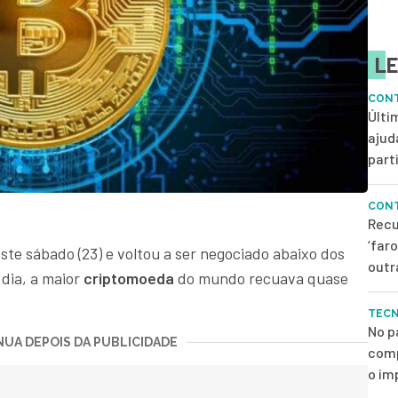
LE
CONT
Últi
ajud
parti
CONT
Recu
‘far
te sábado (23) e voltou a ser negociado abaixo dos
outr
 dia, a maior
criptomoeda
do mundo recuava quase
TEC
No p
UA DEPOIS DA PUBLICIDADE
comp
o im