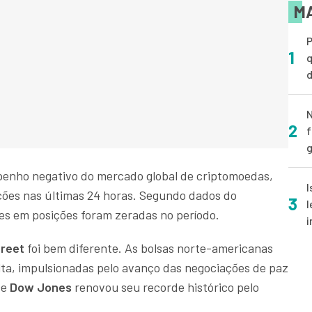
MA
P
1
q
d
N
2
f
g
nho negativo do mercado global de criptomoedas,
I
ções nas últimas 24 horas. Segundo dados do
3
l
es em posições foram zeradas no período.
i
treet
foi bem diferente. As bolsas norte-americanas
lta, impulsionadas pelo avanço das negociações de paz
ce
Dow Jones
renovou seu recorde histórico pelo