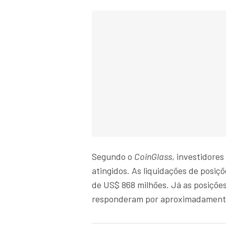
Segundo o
CoinGlass
, investidore
atingidos. As liquidações de posi
de US$ 868 milhões. Já as posiçõe
responderam por aproximadamente