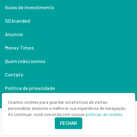
Guias de investimento
SD branded
Anuncie
Money Times
Quem (não) somos
Contato
Política de privacidade
Lifestyle
Usamos cookies para guardar estatísticas de visitas,
personalizar anúncios e melhorar sua experiência de navegação.
Ao continuar, você concorda com nossas
políticas de cookies
Copyright © 2026 Seu Dinheiro. Todos os direitos reservados.
FECHAR
CNPJ: 33.523.405/0001-63