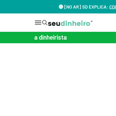
🔴 [NO AR] SD EXPLICA:
CDI
a dinheirista