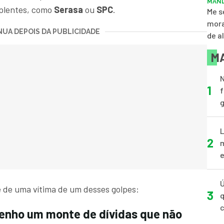
MAND
mplentes, como
Serasa
ou
SPC
.
Me s
mora
UA DEPOIS DA PUBLICIDADE
de a
MA
N
1
f
g
L
2
m
e
Ú
é de uma vítima de um desses golpes:
3
q
tenho um monte de dívidas que não