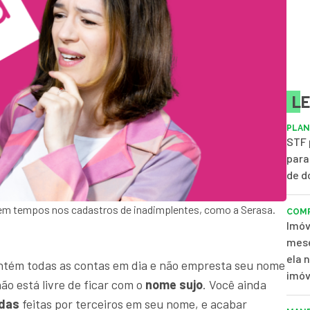
LE
PLAN
STF 
para
de d
em tempos nos cadastros de inadimplentes, como a Serasa.
COMP
Imóv
mese
ela 
antém todas as contas em dia e não empresta seu nome
imóv
o está livre de ficar com o
nome sujo
. Você ainda
idas
feitas por terceiros em seu nome, e acabar