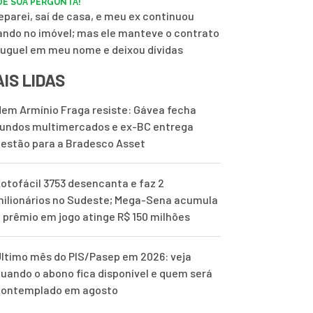
E SUA PERGUNTA!
eparei, saí de casa, e meu ex continuou
ndo no imóvel; mas ele manteve o contrato
luguel em meu nome e deixou dívidas
IS LIDAS
em Armínio Fraga resiste: Gávea fecha
undos multimercados e ex-BC entrega
estão para a Bradesco Asset
otofácil 3753 desencanta e faz 2
ilionários no Sudeste; Mega-Sena acumula
 prêmio em jogo atinge R$ 150 milhões
ltimo mês do PIS/Pasep em 2026: veja
uando o abono fica disponível e quem será
contemplado em agosto