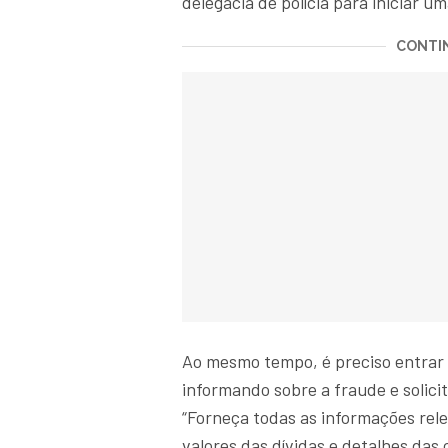
delegacia de polícia para iniciar u
CONTIN
Ao mesmo tempo, é preciso entrar
informando sobre a fraude e solici
“Forneça todas as informações rel
valores das dívidas e detalhes das