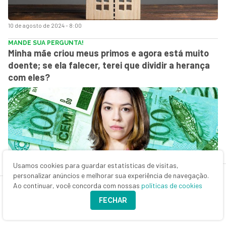
10 de agosto de 2024 - 8:00
MANDE SUA PERGUNTA!
Minha mãe criou meus primos e agora está muito
doente; se ela falecer, terei que dividir a herança
com eles?
Usamos cookies para guardar estatísticas de visitas,
personalizar anúncios e melhorar sua experiência de navegação.
Ao continuar, você concorda com nossas
políticas de cookies
3 de agosto de 2024 - 8:00
FECHAR
MAIS SEGURANÇA
Da taxa de condomínio à indenização do seguro:
nova lei padroniza juros e correção monetária em