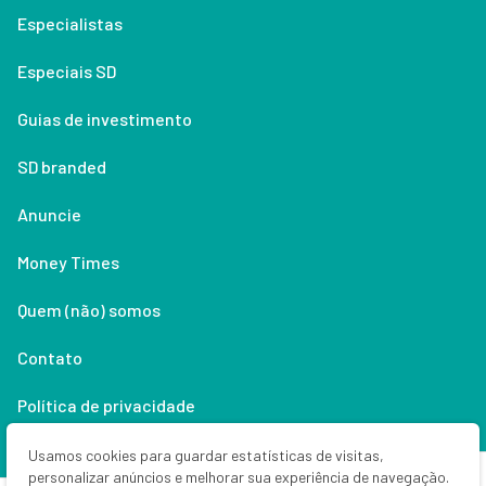
Especialistas
Especiais SD
Guias de investimento
SD branded
Anuncie
Money Times
Quem (não) somos
Contato
Política de privacidade
Lifestyle
Usamos cookies para guardar estatísticas de visitas,
personalizar anúncios e melhorar sua experiência de navegação.