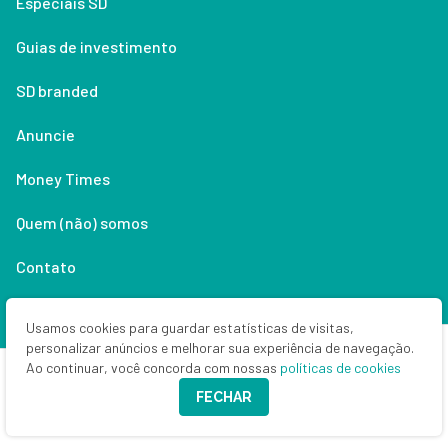
Especiais SD
Guias de investimento
SD branded
Anuncie
Money Times
Quem (não) somos
Contato
Política de privacidade
Usamos cookies para guardar estatísticas de visitas,
personalizar anúncios e melhorar sua experiência de navegação.
Lifestyle
Ao continuar, você concorda com nossas
políticas de cookies
FECHAR
Copyright © 2026 Seu Dinheiro. Todos os direitos reservados.
CNPJ: 33.523.405/0001-63