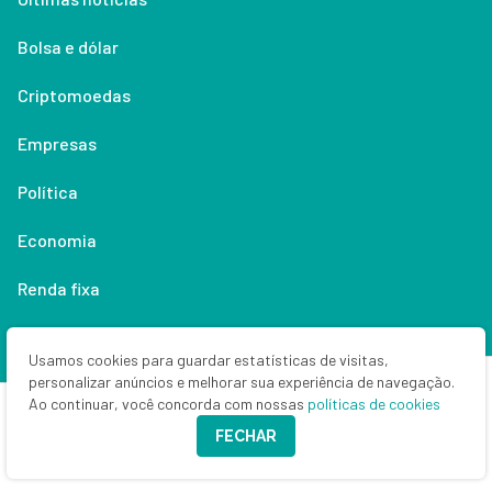
Bolsa e dólar
Criptomoedas
Empresas
Política
Economia
Renda fixa
Especialistas
Usamos cookies para guardar estatísticas de visitas,
personalizar anúncios e melhorar sua experiência de navegação.
Especiais SD
Ao continuar, você concorda com nossas
políticas de cookies
Guias de investimento
FECHAR
SD branded