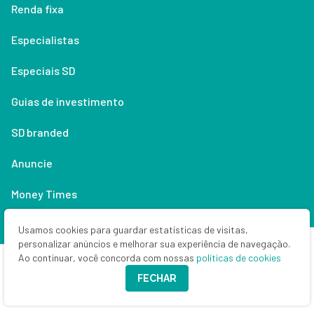
Renda fixa
Especialistas
Especiais SD
Guias de investimento
SD branded
Anuncie
Money Times
Quem (não) somos
Usamos cookies para guardar estatísticas de visitas,
personalizar anúncios e melhorar sua experiência de navegação.
Contato
Ao continuar, você concorda com nossas
políticas de cookies
FECHAR
Política de privacidade