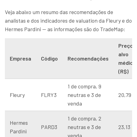
Veja abaixo um resumo das recomendações de
analistas e dos indicadores de valuation da Fleury e do
Hermes Pardini — as informações são do TradeMap:
Preço-
alvo
Empresa
Código
Recomendações
médio
(R$)
1 de compra, 9
Fleury
FLRY3
neutras e 3 de
20,79
venda
1 de compra, 2
Hermes
PARD3
neutras e 3 de
23,13
Pardini
venda