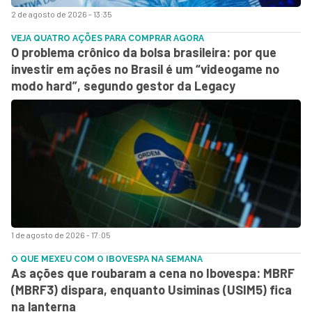
2 de agosto de 2026 - 13:35
VEJA QUATRO AÇÕES PARA COMPRAR AGORA
O problema crônico da bolsa brasileira: por que
investir em ações no Brasil é um “videogame no
modo hard”, segundo gestor da Legacy
1 de agosto de 2026 - 17:05
O QUE MEXEU COM O IBOVESPA NA SEMANA
As ações que roubaram a cena no Ibovespa: MBRF
(MBRF3) dispara, enquanto Usiminas (USIM5) fica
na lanterna