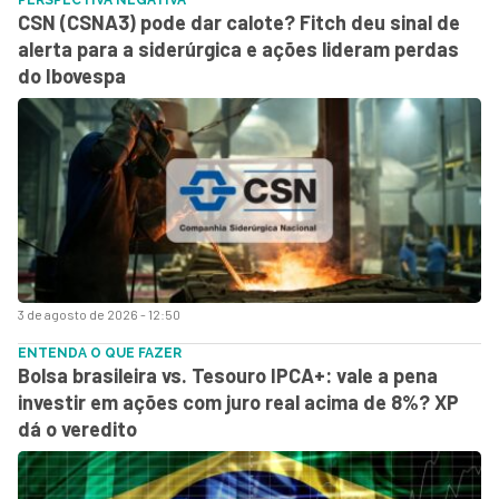
PERSPECTIVA NEGATIVA
CSN (CSNA3) pode dar calote? Fitch deu sinal de
alerta para a siderúrgica e ações lideram perdas
do Ibovespa
3 de agosto de 2026 - 12:50
ENTENDA O QUE FAZER
Bolsa brasileira vs. Tesouro IPCA+: vale a pena
investir em ações com juro real acima de 8%? XP
dá o veredito