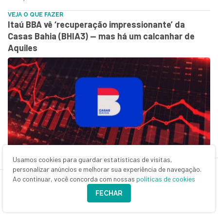
VEJA O QUE FAZER
Itaú BBA vê ‘recuperação impressionante’ da
Casas Bahia (BHIA3) — mas há um calcanhar de
Aquiles
29 de julho de 2026 - 13:38
Usamos cookies para guardar estatísticas de visitas,
personalizar anúncios e melhorar sua experiência de navegação.
INSIDER INFORMATION?
3tentos (TTEN3) derrete mais de 13%; o que está
Ao continuar, você concorda com nossas
políticas de cookies
por trás da queda da queridinha do agro?
FECHAR