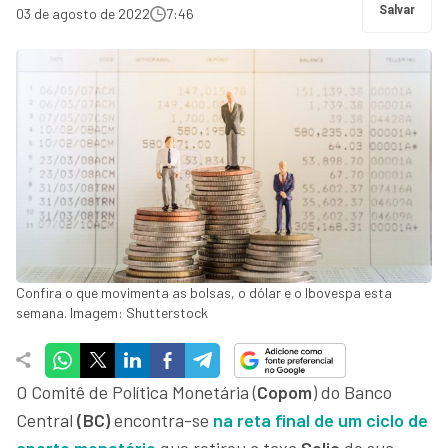
Salvar
03 de agosto de 2022
7:46
Confira o que movimenta as bolsas, o dólar e o Ibovespa esta
semana. Imagem: Shutterstock
O Comitê de Política Monetária (
Copom
) do Banco
Central
(BC)
encontra-se
na reta final de um ciclo de
aperto monetário
que retirou a taxa
Selic
de sua