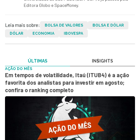
Editora Globo e SpaceMoney.
Leia mais sobre:
BOLSA DE VALORES
BOLSA E DÓLAR
DÓLAR
ECONOMIA
IBOVESPA
ÚLTIMAS
IN$IGHTS
AÇÃO DO MÊS
Em tempos de volatilidade, Itaú (ITUB4) é a ação
favorita dos analistas para investir em agosto;
confira o ranking completo