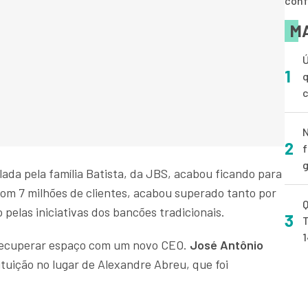
conf
MA
Ú
1
q
N
2
f
g
lada pela família Batista, da JBS, acabou ficando para
 Com 7 milhões de clientes, acabou superado tanto por
Q
elas iniciativas dos bancões tradicionais.
3
T
a recuperar espaço com um novo CEO.
José Antônio
uição no lugar de Alexandre Abreu, que foi