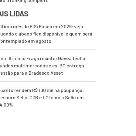
ira o ranking completo
IS LIDAS
ltimo mês do PIS/Pasep em 2026: veja
uando o abono fica disponível e quem será
contemplado em agosto
em Armínio Fraga resiste: Gávea fecha
undos multimercados e ex-BC entrega
estão para a Bradesco Asset
uanto rendem R$ 100 mil na poupança,
esouro Selic, CDB e LCI com a Selic em
14,00%