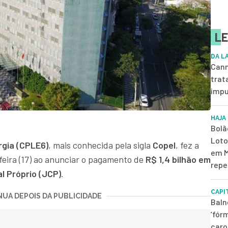
LE
DA L
Cann
trat
impu
HAJA
Bolã
Loto
gia (CPLE6)
, mais conhecida pela sigla
Copel
, fez a
em M
-feira (17) ao anunciar o pagamento de
R$ 1,4 bilhão em
repe
l Próprio (JCP)
.
CAPI
UA DEPOIS DA PUBLICIDADE
Baln
‘fór
caro