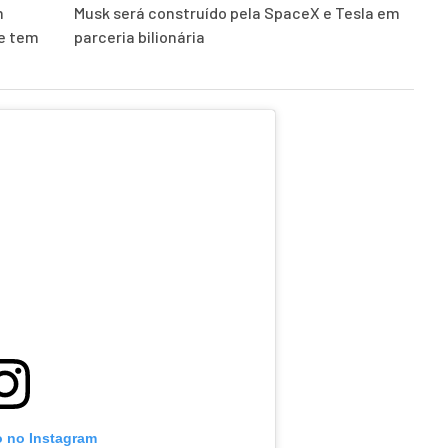
m
Musk será construído pela SpaceX e Tesla em
 e tem
parceria bilionária
o no Instagram