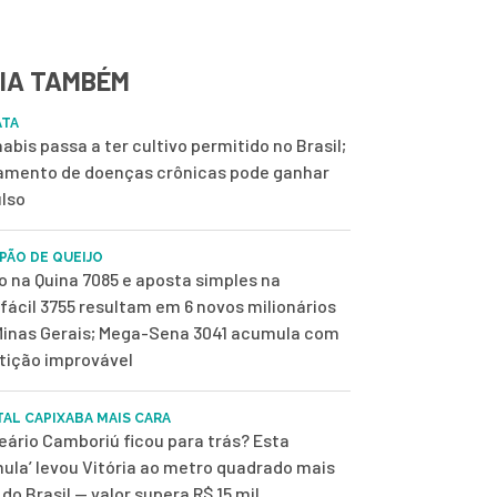
IA TAMBÉM
ATA
abis passa a ter cultivo permitido no Brasil;
amento de doenças crônicas pode ganhar
lso
 PÃO DE QUEIJO
o na Quina 7085 e aposta simples na
fácil 3755 resultam em 6 novos milionários
inas Gerais; Mega-Sena 3041 acumula com
tição improvável
TAL CAPIXABA MAIS CARA
eário Camboriú ficou para trás? Esta
mula’ levou Vitória ao metro quadrado mais
 do Brasil — valor supera R$ 15 mil