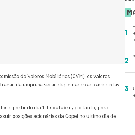
MA
Ú
1
q
P
2
H
missão de Valores Mobiliários (CVM), os valores
T
stração da empresa serão depositados aos acionistas
3
t
os a partir do dia
1 de outubro
, portanto, para
ssuir posições acionárias da Copel no último dia de