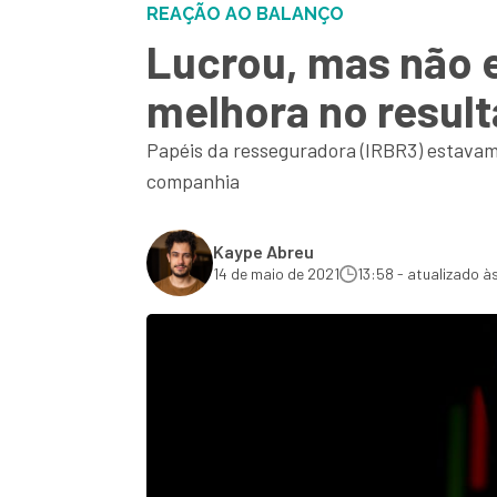
REAÇÃO AO BALANÇO
Lucrou, mas não
melhora no resul
Papéis da resseguradora (IRBR3) estavam 
companhia
Kaype Abreu
14 de maio de 2021
13:58 - atualizado à