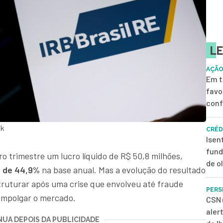
LE
AÇÃO
Em t
favo
conf
ck
CRÉD
Isen
fund
ro trimestre um lucro líquido de R$ 50,8 milhões,
de o
a de 44,9%
na base anual. Mas a evolução do resultado
ruturar após uma crise que envolveu até fraude
PERS
 empolgar o mercado.
CSN 
aler
UA DEPOIS DA PUBLICIDADE