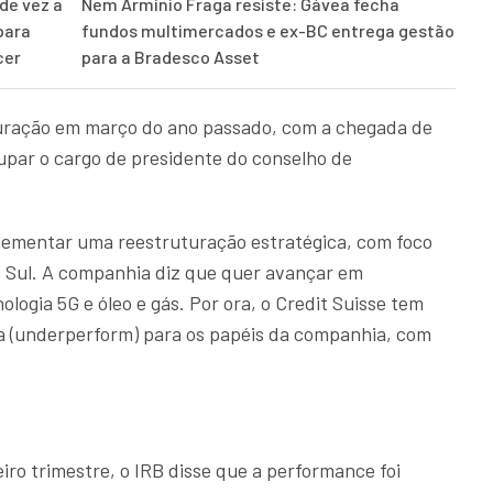
de vez a
Nem Armínio Fraga resiste: Gávea fecha
para
fundos multimercados e ex-BC entrega gestão
cer
para a Bradesco Asset
ração em março do ano passado, com a chegada de
upar o cargo de presidente do conselho de
plementar uma reestruturação estratégica, com foco
o Sul. A companhia diz que quer avançar em
ogia 5G e óleo e gás. Por ora, o Credit Suisse tem
 (underperform) para os papéis da companhia, com
iro trimestre, o IRB disse que a performance foi