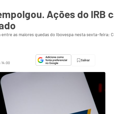
 empolgou. Ações do IR
tado
entre as maiores quedas do Ibovespa nesta sexta-feira; Cr
Salvar
s 14:00