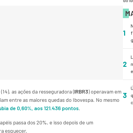
do I
MA
N
1
f
g
L
2
m
e
Ú
 (14), as ações da resseguradora (
IRBR3
) operavam em
3
q
ciam entre as maiores quedas do Ibovespa. No mesmo
subia de 0,60%, aos 121.436 pontos
.
péis passa dos 20%, e isso depois de um
ra esquecer.