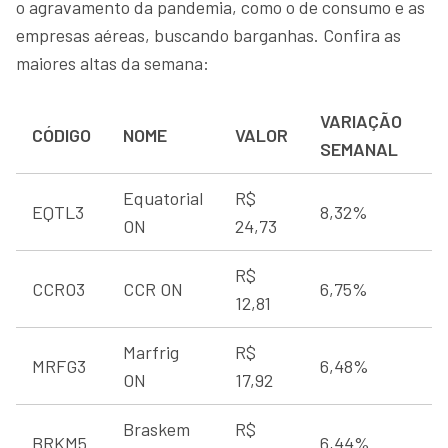
o agravamento da pandemia, como o de consumo e as
empresas aéreas, buscando barganhas. Confira as
maiores altas da semana:
VARIAÇÃO
CÓDIGO
NOME
VALOR
SEMANAL
Equatorial
R$
EQTL3
8,32%
ON
24,73
R$
CCRO3
CCR ON
6,75%
12,81
Marfrig
R$
MRFG3
6,48%
ON
17,92
Braskem
R$
BRKM5
6,44%