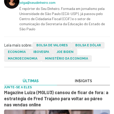
jolga@seudinheiro.com
É repórter do Seu Dinheiro. Formada em jornalismo pela
Universidade de São Paulo (ECA-USP), já passou pelo
Centro de Cidadania Fiscal (CCiF) e o setor de
comunicação da Secretaria da Educação do Estado de
São Paulo
Leia mais sobre:
BOLSA DE VALORES
BOLSA E DÓLAR
ECONOMIA
IBOVESPA
JOE BIDEN
MACROECONOMIA
MINISTÉRIO DA ECONOMIA
ÚLTIMAS
IN$IGHTS
JUNTE-SE A ELES
Magazine Luiza (MGLU3) cansou de ficar de fora: a
estratégia de Fred Trajano para voltar ao páreo
nas vendas online