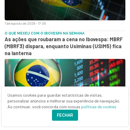
1 de agosto de 2026 - 17:05
O QUE MEXEU COM O IBOVESPA NA SEMANA
As ações que roubaram a cena no Ibovespa: MBRF
(MBRF3) dispara, enquanto Usiminas (USIM5) fica
na lanterna
Usamos cookies para guardar estatísticas de visitas,
personalizar anúncios e melhorar sua experiência de navegação.
Ao continuar, você concorda com nossas
políticas de cookies
FECHAR
1 de agosto de 2026 - 15:00
BALANÇO DO MÊS