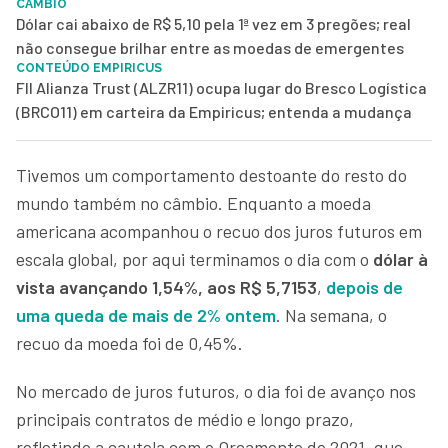
CÂMBIO
Dólar cai abaixo de R$ 5,10 pela 1ª vez em 3 pregões; real
não consegue brilhar entre as moedas de emergentes
CONTEÚDO EMPIRICUS
FII Alianza Trust (ALZR11) ocupa lugar do Bresco Logística
(BRCO11) em carteira da Empiricus; entenda a mudança
Tivemos um comportamento destoante do resto do
mundo também no câmbio. Enquanto a moeda
americana acompanhou o recuo dos juros futuros em
escala global, por aqui terminamos o dia com o
dólar à
vista
avançando 1,54%, aos R$ 5,7153
,
depois de
uma queda de mais de 2% ontem
. Na semana, o
recuo da moeda foi de 0,45%.
No mercado de juros futuros, o dia foi de avanço nos
principais contratos de médio e longo prazo,
refletindo a cautela com o Orçamento de 2021, que