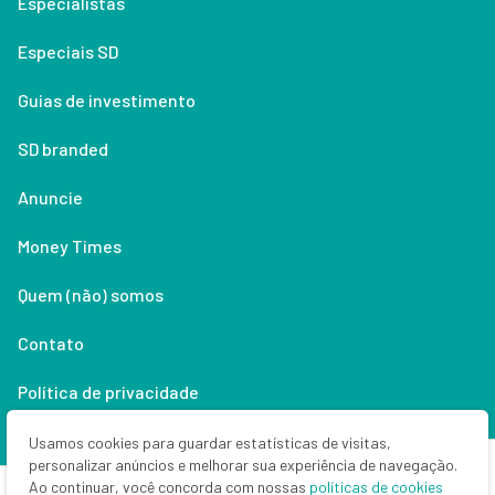
Especialistas
Especiais SD
Guias de investimento
SD branded
Anuncie
Money Times
Quem (não) somos
Contato
Política de privacidade
Lifestyle
Usamos cookies para guardar estatísticas de visitas,
personalizar anúncios e melhorar sua experiência de navegação.
Ao continuar, você concorda com nossas
políticas de cookies