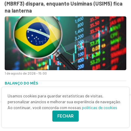
(MBRF3) dispara, enquanto Usiminas (USIM5) fica
na lanterna
1 de agosto de 2026 - 15:00
BALANÇO DO MÊS
Ações pagam mais que o dobro da renda fixa em
julho, mas outro investimento sai à frente dos dois
Usamos cookies para guardar estatísticas de visitas,
personalizar anúncios e melhorar sua experiência de navegação.
Ao continuar, você concorda com nossas
políticas de cookies
FECHAR