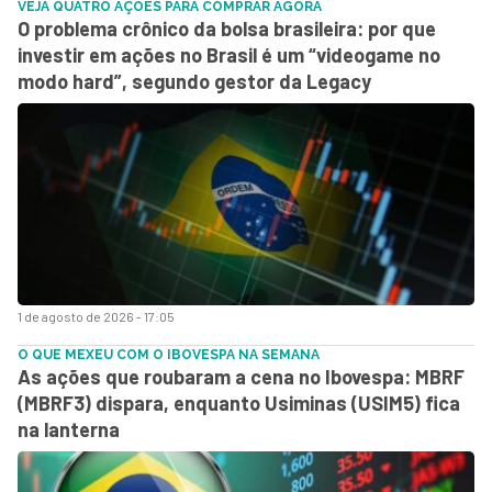
VEJA QUATRO AÇÕES PARA COMPRAR AGORA
O problema crônico da bolsa brasileira: por que
investir em ações no Brasil é um “videogame no
modo hard”, segundo gestor da Legacy
1 de agosto de 2026 - 17:05
O QUE MEXEU COM O IBOVESPA NA SEMANA
As ações que roubaram a cena no Ibovespa: MBRF
(MBRF3) dispara, enquanto Usiminas (USIM5) fica
na lanterna