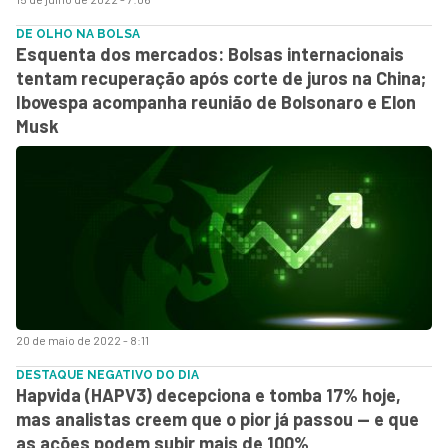
DE OLHO NA BOLSA
Esquenta dos mercados: Bolsas internacionais
tentam recuperação após corte de juros na China;
Ibovespa acompanha reunião de Bolsonaro e Elon
Musk
20 de maio de 2022 - 8:11
DESTAQUE NEGATIVO DO DIA
Hapvida (HAPV3) decepciona e tomba 17% hoje,
mas analistas creem que o pior já passou — e que
as ações podem subir mais de 100%