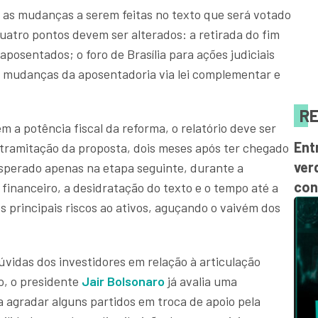
 as mudanças a serem feitas no texto que será votado
atro pontos devem ser alterados: a retirada do fim
osentados; o foro de Brasília para ações judiciais
s mudanças da aposentadoria via lei complementar e
RE
 a potência fiscal da reforma, o relatório deve ser
Ent
e tramitação da proposta, dois meses após ter chegado
ver
sperado apenas na etapa seguinte, durante a
con
financeiro, a desidratação do texto e o tempo até a
 principais riscos ao ativos, aguçando o vaivém dos
dúvidas dos investidores em relação à articulação
o, o presidente
Jair Bolsonaro
já avalia uma
a agradar alguns partidos em troca de apoio pela