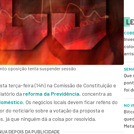
LE
COB
Inve
colo
arri
anto oposição tenta suspender sessão
SEMA
Que 
pont
ta terça-feira (14h) na Comissão de Constituição e
foi 
elatório da
reforma da Previdência
, concentra as
doméstico
. Os negócios locais devem ficar reféns do
NO V
or do noticiário sobre a votação da proposta e
Bitc
s, já que ninguém dá a coisa por resolvida.
qued
Meta
UA DEPOIS DA PUBLICIDADE