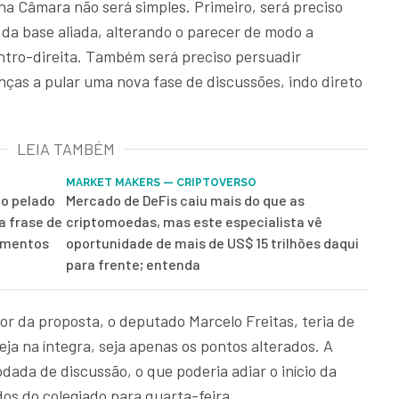
na Câmara não será simples. Primeiro, será preciso
da base aliada, alterando o parecer de modo a
entro-direita. Também será preciso persuadir
ças a pular uma nova fase de discussões, indo direto
LEIA TAMBÉM
MARKET MAKERS — CRIPTOVERSO
o pelado
Mercado de DeFis caiu mais do que as
a frase de
criptomoedas, mas este especialista vê
timentos
oportunidade de mais de US$ 15 trilhões daqui
para frente; entenda
tor da proposta, o deputado Marcelo Freitas, teria de
eja na íntegra, seja apenas os pontos alterados. A
odada de discussão, o que poderia adiar o início da
os do colegiado para quarta-feira.