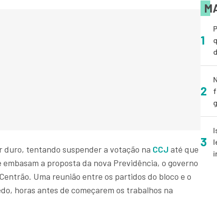
MA
P
1
q
d
N
2
f
g
I
3
l
r duro, tentando suspender a votação na
CCJ
até que
i
ue embasam a proposta da nova Previdência, o governo
Centrão. Uma reunião entre os partidos do bloco e o
edo, horas antes de começarem os trabalhos na