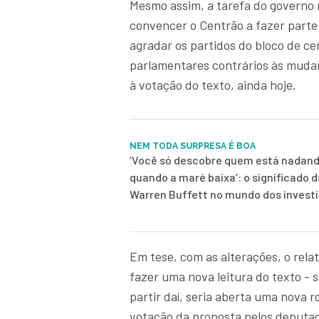
Mesmo assim, a tarefa do governo 
convencer o Centrão a fazer parte 
agradar os partidos do bloco de c
parlamentares contrários às mudan
à votação do texto, ainda hoje.
NEM TODA SURPRESA É BOA
‘Você só descobre quem está nadand
quando a maré baixa’: o significado d
Warren Buffett no mundo dos inves
Em tese, com as alterações, o rela
fazer uma nova leitura do texto - s
partir daí, seria aberta uma nova r
votação da proposta pelos deputad