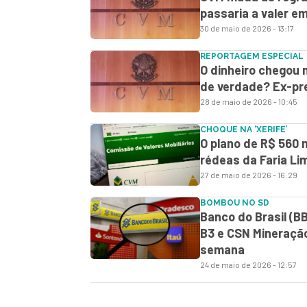
passaria a valer e
30 de maio de 2026 - 13:17
REPORTAGEM ESPECIAL
O dinheiro chegou n
de verdade? Ex-pre
28 de maio de 2026 - 10:45
CHOQUE NA ‘XERIFE’
O plano de R$ 560 m
rédeas da Faria Li
27 de maio de 2026 - 16:29
BOMBOU NO SD
Banco do Brasil (B
B3 e CSN Mineração 
semana
24 de maio de 2026 - 12:57