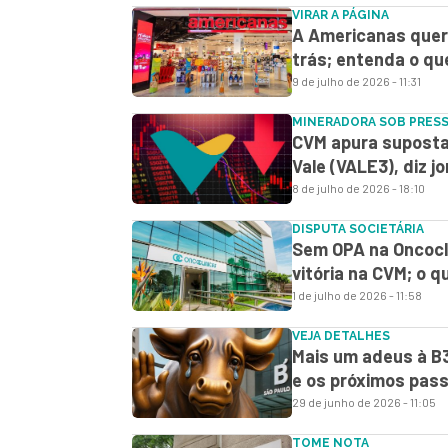
VIRAR A PÁGINA
A Americanas quer 
trás; entenda o qu
9 de julho de 2026 - 11:31
MINERADORA SOB PRES
CVM apura suposta
Vale (VALE3), diz j
8 de julho de 2026 - 18:10
DISPUTA SOCIETÁRIA
Sem OPA na Oncocl
vitória na CVM; o 
1 de julho de 2026 - 11:58
VEJA DETALHES
Mais um adeus à B3
e os próximos pas
29 de junho de 2026 - 11:05
TOME NOTA