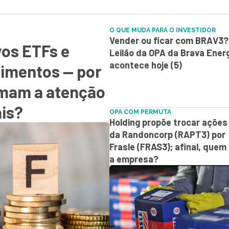
O QUE MUDA PARA O INVESTIDOR
Vender ou ficar com BRAV3?
vos ETFs e
Leilão da OPA da Brava Ener
acontece hoje (5)
timentos — por
amam a atenção
ais?
OPA COM PERMUTA
Holding propõe trocar ações
da Randoncorp (RAPT3) por
Frasle (FRAS3); afinal, quem
a empresa?