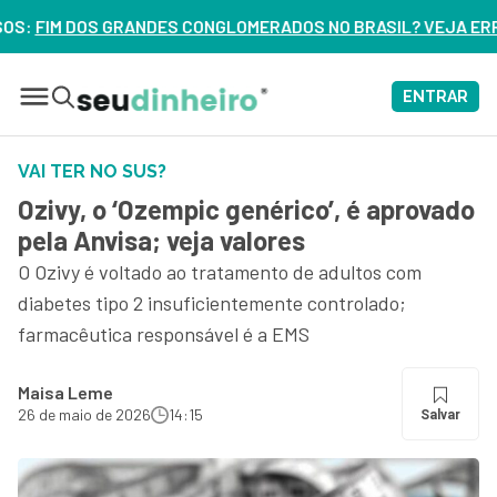
OMERADOS NO BRASIL? VEJA ERROS DE 3 DELES – ASSISTA A
ENTRAR
VAI TER NO SUS?
Ozivy, o ‘Ozempic genérico’, é aprovado
pela Anvisa; veja valores
O Ozivy é voltado ao tratamento de adultos com
diabetes tipo 2 insuficientemente controlado;
farmacêutica responsável é a EMS
Maisa Leme
26 de maio de 2026
14:15
Salvar