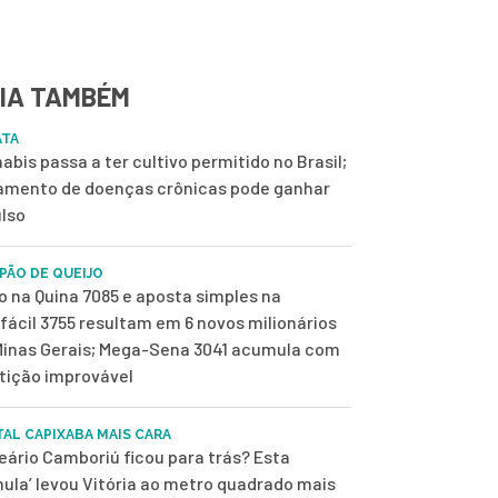
IA TAMBÉM
ATA
abis passa a ter cultivo permitido no Brasil;
amento de doenças crônicas pode ganhar
lso
 PÃO DE QUEIJO
o na Quina 7085 e aposta simples na
fácil 3755 resultam em 6 novos milionários
inas Gerais; Mega-Sena 3041 acumula com
tição improvável
TAL CAPIXABA MAIS CARA
eário Camboriú ficou para trás? Esta
mula’ levou Vitória ao metro quadrado mais