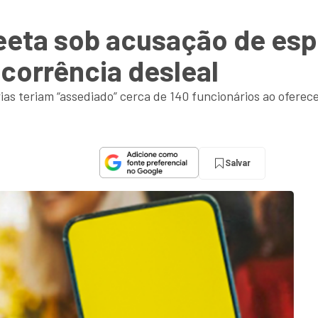
eeta sob acusação de es
corrência desleal
as teriam “assediado” cerca de 140 funcionários ao oferec
Salvar