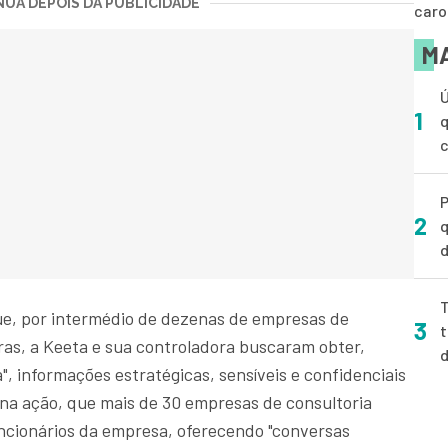
UA DEPOIS DA PUBLICIDADE
caro
MA
Ú
1
q
P
2
q
d
T
ue, por intermédio de dezenas de empresas de
3
t
eiras, a Keeta e sua controladora buscaram obter,
 informações estratégicas, sensíveis e confidenciais
 na ação, que mais de 30 empresas de consultoria
uncionários da empresa, oferecendo "conversas