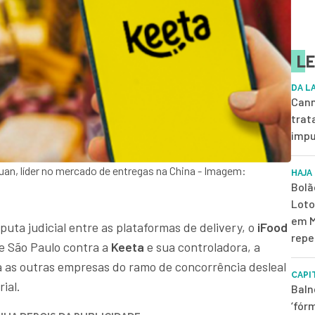
LE
DA L
Cann
trat
impu
tuan, líder no mercado de entregas na China - Imagem:
HAJA
Bolã
Loto
em M
ta judicial entre as plataformas de delivery, o
iFood
repe
e São Paulo contra a
Keeta
e sua controladora, a
sa as outras empresas do ramo de concorrência desleal
CAPI
ial.
Baln
‘fór