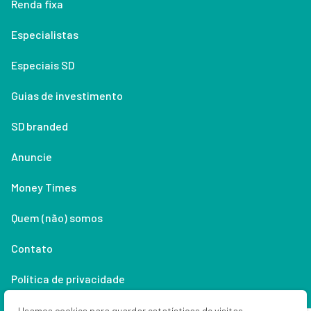
Renda fixa
Especialistas
Especiais SD
Guias de investimento
SD branded
Anuncie
Money Times
Quem (não) somos
Contato
Política de privacidade
Lifestyle
Usamos cookies para guardar estatísticas de visitas,