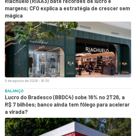
Riachuelo (RIAA3) bate recordes de lucro e
margens; CFO explica a estratégia de crescer sem
mágica
5 de agosto de 2026 - 18:30
BALANÇO
Lucro do Bradesco (BBDC4) sobe 16% no 2T26, a
R$ 7 bilhões; banco ainda tem fôlego para acelerar
a virada?