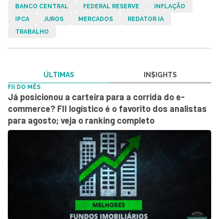
BANCO CENTRAL
FEDERAL RESERVE
INFLAÇÃO
IPCA
JUROS
MERCADOS
REDATOR IA
TRABALHO
ÚLTIMAS
IN$IGHTS
FII DO MÊS
Já posicionou a carteira para a corrida do e-
commerce? FII logístico é o favorito dos analistas
para agosto; veja o ranking completo