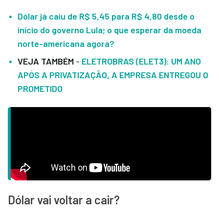
Dólar já caiu de R$ 5,45 para R$ 4,80 desde o
início do governo Lula; o que esperar da moeda
norte-americana agora?
VEJA TAMBÉM
-
ELETROBRAS (ELET3): UM ANO
APÓS A PRIVATIZAÇÃO, A EMPRESA ENTREGOU O
PROMETIDO
Dólar vai voltar a cair?