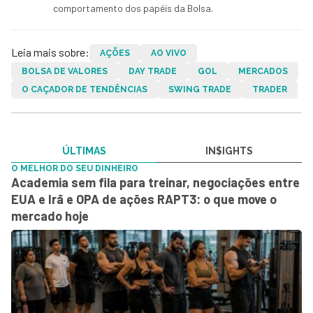
comportamento dos papéis da Bolsa.
Leia mais sobre:
AÇÕES
AO VIVO
BOLSA DE VALORES
DAY TRADE
GOL
MERCADOS
O CAÇADOR DE TENDÊNCIAS
SWING TRADE
TRADER
ÚLTIMAS
IN$IGHTS
O MELHOR DO SEU DINHEIRO
Academia sem fila para treinar, negociações entre
EUA e Irã e OPA de ações RAPT3: o que move o
mercado hoje