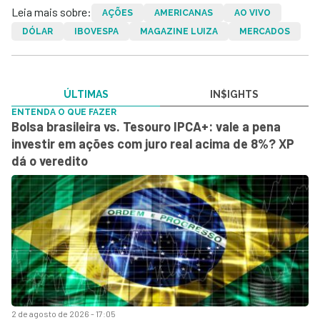
Leia mais sobre:
AÇÕES
AMERICANAS
AO VIVO
DÓLAR
IBOVESPA
MAGAZINE LUIZA
MERCADOS
ÚLTIMAS
IN$IGHTS
ENTENDA O QUE FAZER
Bolsa brasileira vs. Tesouro IPCA+: vale a pena
investir em ações com juro real acima de 8%? XP
dá o veredito
2 de agosto de 2026 - 17:05