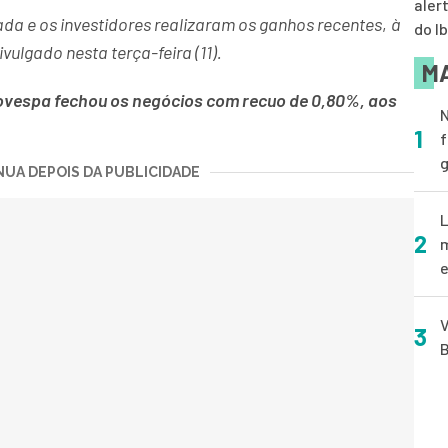
aler
iada e os investidores realizaram os ganhos recentes
,
à
do I
vulgado nesta terça-feira (11).
MA
ovespa fechou os negócios com recuo de 0,80%, aos
N
1
f
g
UA DEPOIS DA PUBLICIDADE
L
2
m
e
V
3
B