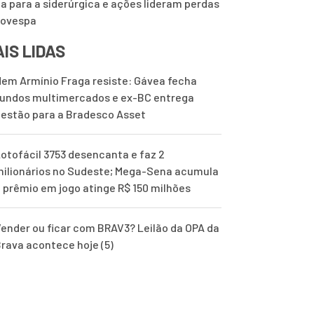
ta para a siderúrgica e ações lideram perdas
bovespa
IS LIDAS
em Armínio Fraga resiste: Gávea fecha
undos multimercados e ex-BC entrega
estão para a Bradesco Asset
otofácil 3753 desencanta e faz 2
ilionários no Sudeste; Mega-Sena acumula
 prêmio em jogo atinge R$ 150 milhões
ender ou ficar com BRAV3? Leilão da OPA da
rava acontece hoje (5)