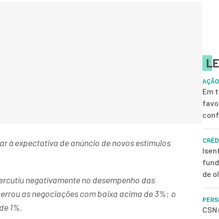
LE
AÇÃO
Em t
favo
conf
ar à expectativa de anúncio de novos estímulos
CRÉD
Isen
fund
de o
percutiu negativamente no desempenho das
ncerrou as negociações com baixa acima de 3%
;
o
PERS
 de 1%.
CSN 