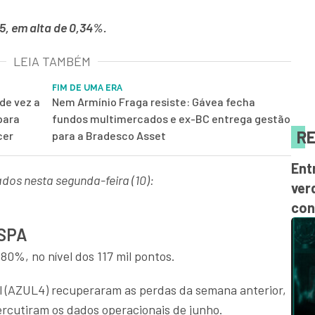
5, em alta de 0,34%.
LEIA TAMBÉM
FIM DE UMA ERA
de vez a
Nem Armínio Fraga resiste: Gávea fecha
para
fundos multimercados e ex-BC entrega gestão
RE
cer
para a Bradesco Asset
Ent
os nesta segunda-feira (10):
ver
con
ESPA
0%, no nível dos 117 mil pontos.
ul (AZUL4) recuperaram as perdas da semana anterior,
rcutiram os dados operacionais de junho.